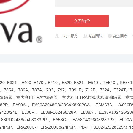
立即询价
20_E321，E400_E470，E410，E520_E521，E540，RE540，RE
、785A、786A、787A、793、797、799LF、712F、732A、732AT、7
TRA编码器、意大利ELTRA**编码器、意大利ELTRA拉线式和磁编码器、
、EA90A-、EA90A2048G8/28SXX8X6PCA 、EAM63A-、/4096B/2
24Z8/24L、EL38F-、EL38F1024S5/28P、EL38A-、EL38A1024S5/2
L88P1024Z8/24L30X3PR 、EA58C-、EA58C4096G8/28PPX、EL90A
/24P6P、ERA200C-、ERA200C8/24P6P、PB-、PB1024Z5/28L25*3P