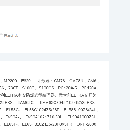
541，MP200，E620…. 计数器：CM78，CM78N，CM6，
36、736T、S100C、S100CS、PC420A-5、PC420A、
意大利ELTRA本安防爆式型编码器、意大利ELTRA光开关、
8FXX、EAM63C-、EAM63C2048/1024B2/28FXX 、
8P、EL58C-、EL58C1024Z5/28P、EL58B100Z8/24L、
-、EV90A-、 EV90A1024Z10/30L、EL90A1000Z5L、
R、EL63P-、EL63PB1024Z5/28P8X3PR、ONH-2000、